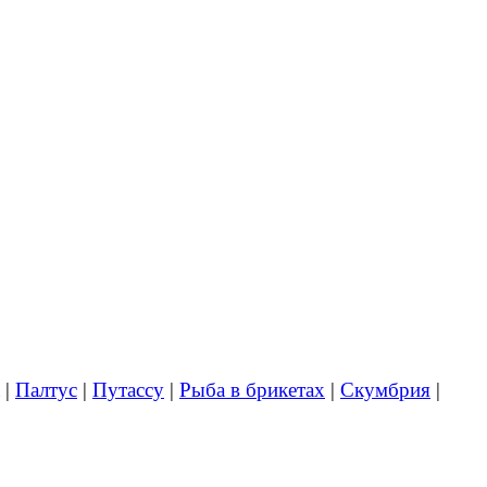
|
Палтус
|
Путассу
|
Рыба в брикетах
|
Скумбрия
|