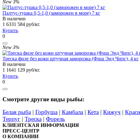
New
3%
Палтус-тушка 0,5-1,0 (заморожен в море) 7 кг
В наличии
1 633
1 584
руб/кг.
Купить
0
New
3%
Треска филе без кожи штучная заморозка (Фиш Энд Чипс), 4 кг
В наличии
1 164
1 129
руб/кг.
Купить
0
Смотрите другие виды рыбы:
Белая рыба
|
Горбуша
|
Камбала
|
Кета
|
Кижуч
|
Красн
Терпуг
|
Треска
|
Форель
КЛИЕНТСКАЯ ИНФОРМАЦИЯ
ПРЕСС-ЦЕНТР
О КОМПАНИИ