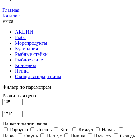
Главная
Каталог
Рыба
АКЦИИ
Рыба
Морепродукты
Кулинария
Рыбные стейки
Рыбное филе
Консервы
Птица
Овощи, ягоды, грибы
Фильтр по параметрам
Розничная цена
Наименование рыбы
Горбуша
Лосось
Кета
Кижуч
Навага
Нерка
Окунь
Палтус
Пикша
Путассу
Сельдь