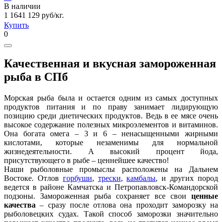
В наличии
1 164
1 129
руб/кг.
Купить
0
Качественная и вкусная замороженная
рыба в СПб
Морская рыба была и остается одним из самых доступных
продуктов питания и по праву занимает лидирующую
позицию среди диетических продуктов. Ведь в ее мясе очень
высокое содержание полезных микроэлементов и витаминов.
Она богата омега – 3 и 6 – ненасыщенными жирными
кислотами, которые незаменимы для нормальной
жизнедеятельности. А высокий процент йода,
присутствующего в рыбе – ценнейшее качество!
Наши рыболовные промыслы расположены на Дальнем
Востоке. Отлов
горбуши
,
трески
,
камбалы
, и других пород
ведется в районе Камчатска и Петропавловск-Командорской
подзоны. Замороженная рыба сохраняет все свои
ценные
качества
– сразу после отлова она проходит заморозку на
рыболовецких судах. Такой способ заморозки значительно