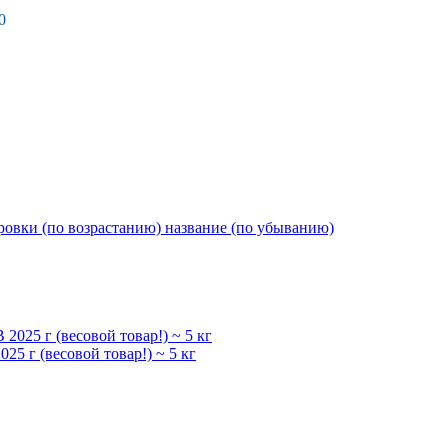
0
ровки (по возрастанию)
название (по убыванию)
5 г (весовой товар!) ~ 5 кг