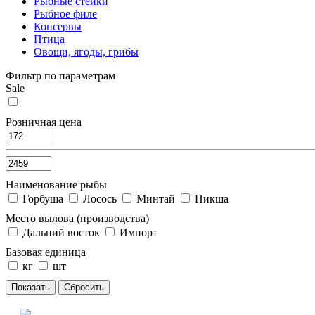
Рыбные стейки
Рыбное филе
Консервы
Птица
Овощи, ягоды, грибы
Фильтр по параметрам
Sale
Розничная цена
Наименование рыбы
Горбуша
Лосось
Минтай
Пикша
Место вылова (производства)
Дальний восток
Импорт
Базовая единица
кг
шт