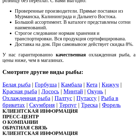
розницу без переплат. С нами выгодно:
Проверенные производители. Прямые поставки из
Мурманска, Калининграда и Дальнего Востока.
Большой ассортимент. В каталоге представлены сотни
наименований.
Строгое следование нормам хранения и
транспортировки. Вся продукция сертифицирована.
Доставка на дом. При самовывозе действует скидка 8%.
У нас гарантированно
качественная
охлажденная рыба, а
цены ниже, чем в магазинах.
Смотрите другие виды рыбы:
Белая рыба
|
Горбуша
|
Камбала
|
Кета
|
Кижуч
|
Красная рыба
|
Лосось
|
Минтай
|
Окунь
|
Охлажденная рыба
|
Палтус
|
Путассу
|
Рыба в
брикетах
|
Скумбрия
|
Терпуг
|
Треска
|
Форель
КЛИЕНТСКАЯ ИНФОРМАЦИЯ
ПРЕСС-ЦЕНТР
О КОМПАНИИ
ОБРАТНАЯ СВЯЗЬ
КЛИЕНТСКАЯ ИНФОРМАЦИЯ