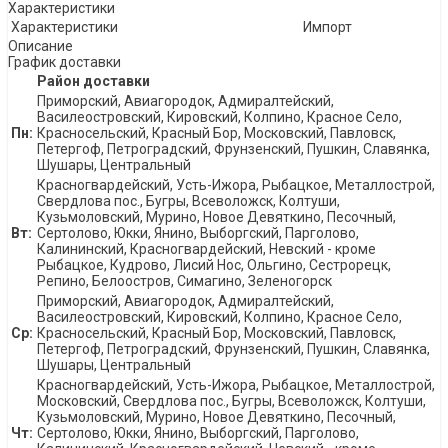
Характеристики
Характеристики
Импорт
Описание
График доставки
Район доставки
Приморский, Авиагородок, Адмиралтейский,
Василеостровский, Кировский, Колпино, Красное Село,
Пн:
Красносельский, Красный Бор, Московский, Павловск,
Петергоф, Петроградский, Фрунзенский, Пушкин, Славянка,
Шушары, Центральный
Красногвардейский, Усть-Ижора, Рыбацкое, Металлострой,
Свердлова пос., Бугры, Всеволожск, Колтуши,
Кузьмоловский, Мурино, Новое Девяткино, Песочный,
Вт:
Сертолово, Юкки, Янино, Выборгский, Парголово,
Калининский, Красногвардейский, Невский - кроме
Рыбацкое, Кудрово, Лисий Нос, Ольгино, Сестрорецк,
Репино, Белоостров, Симагино, Зеленогорск
Приморский, Авиагородок, Адмиралтейский,
Василеостровский, Кировский, Колпино, Красное Село,
Ср:
Красносельский, Красный Бор, Московский, Павловск,
Петергоф, Петроградский, Фрунзенский, Пушкин, Славянка,
Шушары, Центральный
Красногвардейский, Усть-Ижора, Рыбацкое, Металлострой,
Московский, Свердлова пос., Бугры, Всеволожск, Колтуши,
Кузьмоловский, Мурино, Новое Девяткино, Песочный,
Чт:
Сертолово, Юкки, Янино, Выборгский, Парголово,