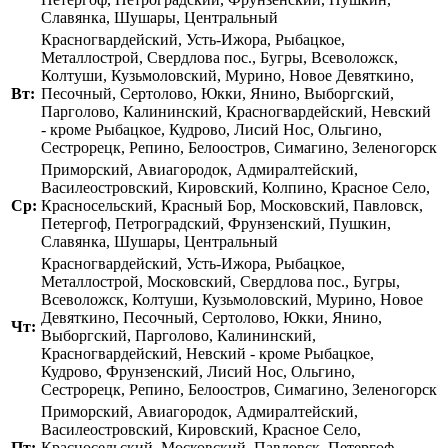
Славянка, Шушары, Центральный
Красногвардейский, Усть-Ижора, Рыбацкое,
Металлострой, Свердлова пос., Бугры, Всеволожск,
Колтуши, Кузьмоловский, Мурино, Новое Девяткино,
Вт:
Песочный, Сертолово, Юкки, Янино, Выборгский,
Парголово, Калининский, Красногвардейский, Невский
- кроме Рыбацкое, Кудрово, Лисий Нос, Ольгино,
Сестрорецк, Репино, Белоостров, Симагино, Зеленогорск
Приморский, Авиагородок, Адмиралтейский,
Василеостровский, Кировский, Колпино, Красное Село,
Ср:
Красносельский, Красный Бор, Московский, Павловск,
Петергоф, Петроградский, Фрунзенский, Пушкин,
Славянка, Шушары, Центральный
Красногвардейский, Усть-Ижора, Рыбацкое,
Металлострой, Московский, Свердлова пос., Бугры,
Всеволожск, Колтуши, Кузьмоловский, Мурино, Новое
Девяткино, Песочный, Сертолово, Юкки, Янино,
Чт:
Выборгский, Парголово, Калининский,
Красногвардейский, Невский - кроме Рыбацкое,
Кудрово, Фрунзенский, Лисий Нос, Ольгино,
Сестрорецк, Репино, Белоостров, Симагино, Зеленогорск
Приморский, Авиагородок, Адмиралтейский,
Василеостровский, Кировский, Красное Село,
Пт:
Красносельский, Московский, Павловск, Петергоф,