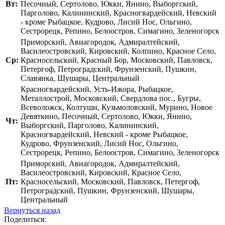
Вт:
Песочный, Сертолово, Юкки, Янино, Выборгский,
Парголово, Калининский, Красногвардейский, Невский
- кроме Рыбацкое, Кудрово, Лисий Нос, Ольгино,
Сестрорецк, Репино, Белоостров, Симагино, Зеленогорск
Приморский, Авиагородок, Адмиралтейский,
Василеостровский, Кировский, Колпино, Красное Село,
Ср:
Красносельский, Красный Бор, Московский, Павловск,
Петергоф, Петроградский, Фрунзенский, Пушкин,
Славянка, Шушары, Центральный
Красногвардейский, Усть-Ижора, Рыбацкое,
Металлострой, Московский, Свердлова пос., Бугры,
Всеволожск, Колтуши, Кузьмоловский, Мурино, Новое
Девяткино, Песочный, Сертолово, Юкки, Янино,
Чт:
Выборгский, Парголово, Калининский,
Красногвардейский, Невский - кроме Рыбацкое,
Кудрово, Фрунзенский, Лисий Нос, Ольгино,
Сестрорецк, Репино, Белоостров, Симагино, Зеленогорск
Приморский, Авиагородок, Адмиралтейский,
Василеостровский, Кировский, Красное Село,
Пт:
Красносельский, Московский, Павловск, Петергоф,
Петроградский, Пушкин, Фрунзенский, Шушары,
Центральный
Вернуться назад
Поделиться: