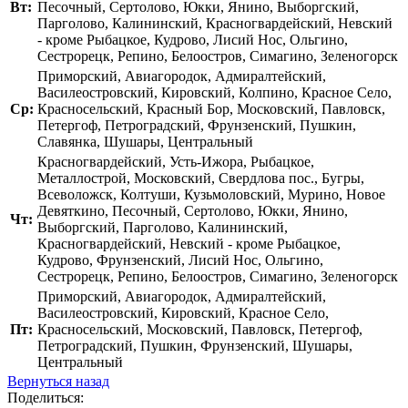
Вт:
Песочный, Сертолово, Юкки, Янино, Выборгский,
Парголово, Калининский, Красногвардейский, Невский
- кроме Рыбацкое, Кудрово, Лисий Нос, Ольгино,
Сестрорецк, Репино, Белоостров, Симагино, Зеленогорск
Приморский, Авиагородок, Адмиралтейский,
Василеостровский, Кировский, Колпино, Красное Село,
Ср:
Красносельский, Красный Бор, Московский, Павловск,
Петергоф, Петроградский, Фрунзенский, Пушкин,
Славянка, Шушары, Центральный
Красногвардейский, Усть-Ижора, Рыбацкое,
Металлострой, Московский, Свердлова пос., Бугры,
Всеволожск, Колтуши, Кузьмоловский, Мурино, Новое
Девяткино, Песочный, Сертолово, Юкки, Янино,
Чт:
Выборгский, Парголово, Калининский,
Красногвардейский, Невский - кроме Рыбацкое,
Кудрово, Фрунзенский, Лисий Нос, Ольгино,
Сестрорецк, Репино, Белоостров, Симагино, Зеленогорск
Приморский, Авиагородок, Адмиралтейский,
Василеостровский, Кировский, Красное Село,
Пт:
Красносельский, Московский, Павловск, Петергоф,
Петроградский, Пушкин, Фрунзенский, Шушары,
Центральный
Вернуться назад
Поделиться: